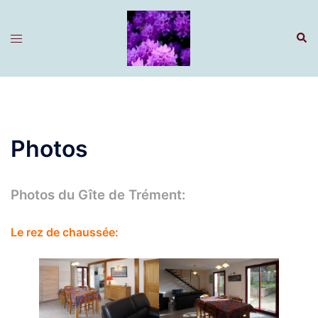
Aller
au
Rech
Ouvrir/fermer
contenu
le
menu
Photos
Photos du Gîte de Trément:
Le rez de chaussée: